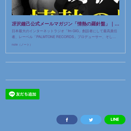
冴沢鐘己公式メールマガジン「情熱の羅針盤」｜冴沢鐘己｜note
日本最大のインターネットラジオ「fm GIG」創設者にして最高責任
者、レーベル「PALMTONE RECORDS」プロデューサー、そし…
note（ノート）