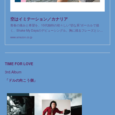
空はイミテーション／カナリア
青春の痛みと希望を、10代独特の初々しい“切な系”ボーカルで描
く、Shake My Daysのデビューシングル。胸に残るフレーズとシ…
www.amazon.co.jp
TIME FOR LOVE
3rd.Album
「ドルの向こう側」