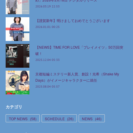
2026.03.19 22:53
【謹賀新年】明けましておめでとうございます
2026.01.01 00:25
【NEWS】TIME FOR LOVE「プレイメイツ」50万回突
破！
2025.12.04 05:33
京都短編ミステリー新人賞、創設！光希（Shake My
Days）がイメージキャラクターに就任
2025.08.04 05:57
カテゴリ
TOP NEWS
(
58
)
SCHEDULE
(
26
)
NEWS
(
46
)