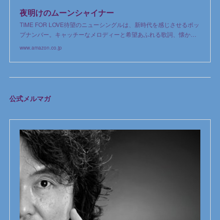
夜明けのムーンシャイナー
TIME FOR LOVE待望のニューシングルは、新時代を感じさせるポッ
プナンバー。キャッチーなメロディーと希望あふれる歌詞、懐か…
www.amazon.co.jp
公式メルマガ