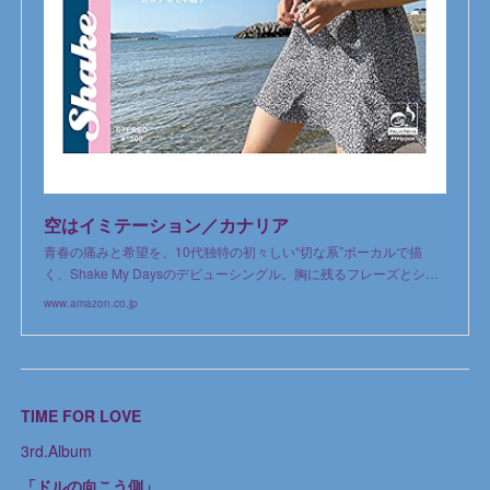
空はイミテーション／カナリア
青春の痛みと希望を、10代独特の初々しい“切な系”ボーカルで描
く、Shake My Daysのデビューシングル。胸に残るフレーズとシ…
www.amazon.co.jp
TIME FOR LOVE
3rd.Album
「ドルの向こう側」