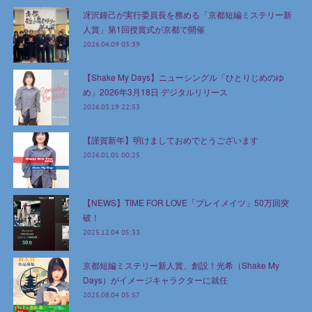
冴沢鐘己が実行委員長を務める「京都短編ミステリー新
人賞」第1回授賞式が京都で開催
2026.04.09 03:39
【Shake My Days】ニューシングル「ひとりじめのゆ
め」2026年3月18日 デジタルリリース
2026.03.19 22:53
【謹賀新年】明けましておめでとうございます
2026.01.01 00:25
【NEWS】TIME FOR LOVE「プレイメイツ」50万回突
破！
2025.12.04 05:33
京都短編ミステリー新人賞、創設！光希（Shake My
Days）がイメージキャラクターに就任
2025.08.04 05:57