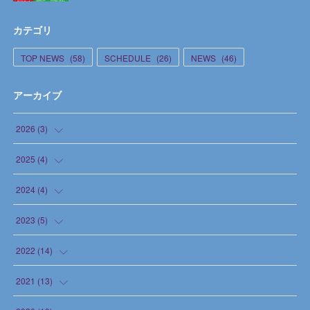
カテゴリ
TOP NEWS
(
58
)
SCHEDULE
(
26
)
NEWS
(
46
)
アーカイブ
2026
(
3
)
(
1
)
2025
(
4
)
(
1
)
(
1
)
2024
(
4
)
(
1
)
(
1
)
(
1
)
2023
(
5
)
(
1
)
(
1
)
(
1
)
2022
(
14
)
(
1
)
(
1
)
(
2
)
(
1
)
2021
(
13
)
(
1
)
(
2
)
(
1
)