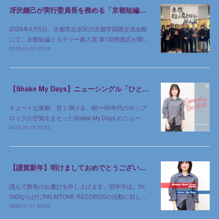
冴沢鐘己が実行委員長を務める「京都短編ミステリー新人賞」第1回授賞式が京都で開催
2026年4月5日、京都市左京区の京都市国際交流会館
にて、京都短編ミステリー新人賞 第1回授賞式が開…
2026.04.09 03:39
【Shake My Days】ニューシングル「ひとりじめのゆめ」2026年3月18日 デジタルリリース
キュートな衝動、甘く弾ける。80〜90年代のポップ
ロックの空気をまとったShake My Days のニュー…
2026.03.19 22:53
【謹賀新年】明けましておめでとうございます
謹んで新春のお慶びを申し上げます。旧年中は、fm
GIGならびにPALMTONE RECORDSの活動に対し…
2026.01.01 00:25