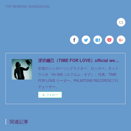
TOP NEWS
(
58
)
SCHEDULE
(
26
)
冴沢鐘己（TIME FOR LOVE）official web site
京都のシンガーソングライター、ロッカー。ネット
ラジオ「fm GIG（エフエム・ギグ）」代表。TIME
FOR LOVE リーダー。PALMTONE RECORDSプロ
デューサー。
フォロー
関連記事