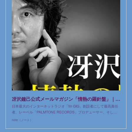
冴沢鐘己公式メールマガジン「情熱の羅針盤」｜冴沢鐘己｜note
日本最大のインターネットラジオ「fm GIG」創設者にして最高責任
者、レーベル「PALMTONE RECORDS」プロデューサー、そし…
note（ノート）