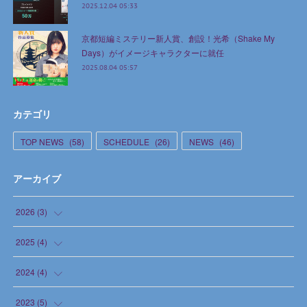
2025.12.04 05:33
京都短編ミステリー新人賞、創設！光希（Shake My
Days）がイメージキャラクターに就任
2025.08.04 05:57
カテゴリ
TOP NEWS
(
58
)
SCHEDULE
(
26
)
NEWS
(
46
)
アーカイブ
2026
(
3
)
(
1
)
2025
(
4
)
(
1
)
(
1
)
2024
(
4
)
(
1
)
(
1
)
(
1
)
2023
(
5
)