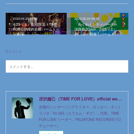
2020.04.25 02:42
2020.02.04 06:12
4/25（土）配信限定！TIME
「わくわくシティパークin
FOR LOVEの土曜パームトー
淡路島2Days」2/22（土）
ン劇場
23（日）開催！パームト…
0
コメント
冴沢鐘己（TIME FOR LOVE）official web site
京都のシンガーソングライター、ロッカー。ネット
ラジオ「fm GIG（エフエム・ギグ）」代表。TIME
FOR LOVE リーダー。PALMTONE RECORDSプロ
デューサー。