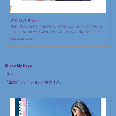
アイソスタシー
青春の痛みと希望を、10代独特の透明感あふれる“切な系"ボーカル
で描く、Shake My Daysのファーストアルバム。胸に残るフレー…
www.amazon.co.jp
Shake My Days
1st.single
「空はイミテーション／カナリア」