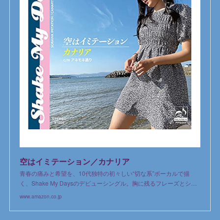
空はイミテーション／カナリア
青春の痛みと希望を、10代独特の初々しい“切な系”ボーカルで描
く、Shake My Daysのデビューシングル。胸に残るフレーズとシ…
www.amazon.co.jp