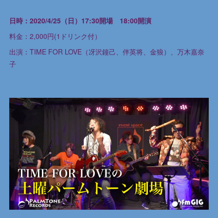
日時：2020/4/25（日）17:30開場 18:00開演
料金：2,000円(1ドリンク付）
出演：TIME FOR LOVE（冴沢鐘己、伴英将、金狼）、万木嘉奈
子