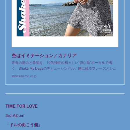
空はイミテーション／カナリア
青春の痛みと希望を、10代独特の初々しい“切な系”ボーカルで描
く、Shake My Daysのデビューシングル。胸に残るフレーズとシ…
www.amazon.co.jp
TIME FOR LOVE
3rd.Album
「ドルの向こう側」