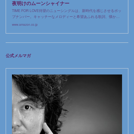
夜明けのムーンシャイナー
TIME FOR LOVE待望のニューシングルは、新時代を感じさせるポッ
プナンバー。キャッチーなメロディーと希望あふれる歌詞、懐か…
www.amazon.co.jp
公式メルマガ