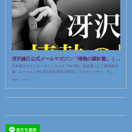
冴沢鐘己公式メールマガジン「情熱の羅針盤」｜冴沢鐘己｜note
日本最大のインターネットラジオ「fm GIG」創設者にして最高責任
者、レーベル「PALMTONE RECORDS」プロデューサー、そし…
note（ノート）