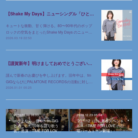
【Shake My Days】ニューシングル「ひとりじめのゆめ」2026年3月18日 デジタルリリース
キュートな衝動、甘く弾ける。80〜90年代のポップ
ロックの空気をまとったShake My Days のニュー…
2026.03.19 22:53
【謹賀新年】明けましておめでとうございます
謹んで新春のお慶びを申し上げます。旧年中は、fm
GIGならびにPALMTONE RECORDSの活動に対し…
2026.01.01 00:25
2020.02.04 06:03
2019.12.23 05:04
「さよなら、音や〜fm GIG
’20/1/12（日）新春スペシャ
と過ごした10年を語り歌う
ル！「TIME FOR LOVE の日
夜」出演：TIME FOR LOV…
曜パームトーン劇場」