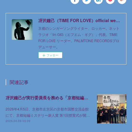
冴沢鐘己（TIME FOR LOVE）official web site
京都のシンガーソングライター、ロッカー。ネット
ラジオ「fm GIG（エフエム・ギグ）」代表。TIME
FOR LOVE リーダー。PALMTONE RECORDSプロ
デューサー。
フォロー
関連記事
冴沢鐘己が実行委員長を務める「京都短編ミステリー新人賞」第1回授賞式が京都で開催
2026年4月5日、京都市左京区の京都市国際交流会館
にて、京都短編ミステリー新人賞 第1回授賞式が開…
2026.04.09 03:39