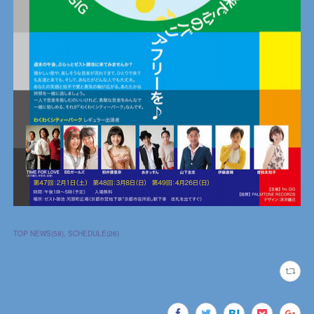
TOP NEWS
(
58
)
SCHEDULE
(
26
)