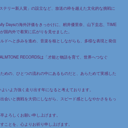
ミステリー新人賞」の設立など、放送の枠を越えた文化的な挑戦に
ke My Daysの海外評価をきっかけに、籾井優里奈、山下圭志、TIME
活動が国内外で着実に広がりを見せました。
ールドへと歩みを進め、音楽を核としながらも、多様な表現と発信
ALMTONE RECORDSは「才能と物語を育て、世界へつなぐ
ぐための、ひとつの流れの中にあるものだと、あらためて実感した
、いよいよ力強く走り出す年になると考えております。
る出会いと挑戦を大切にしながら、スピード感としなやかさをもっ
何卒よろしくお願い申し上げます。
ますことを、心よりお祈り申し上げます。