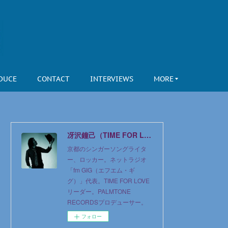
DUCE
CONTACT
INTERVIEWS
MORE
冴沢鐘己（TIME FOR LOVE）official web site
京都のシンガーソングライタ
ー、ロッカー。ネットラジオ
「fm GIG（エフエム・ギ
グ）」代表。TIME FOR LOVE
リーダー。PALMTONE
RECORDSプロデューサー。
フォロー