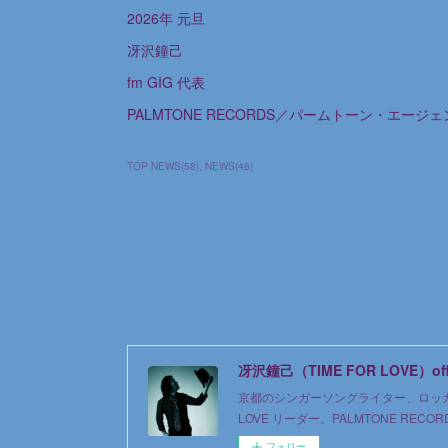
2026年 元旦
冴沢鐘己
fm GIG 代表
PALMTONE RECORDS／パームトーン・エージ
TOP NEWS
(
58
)
NEWS
(
46
)
冴沢鐘己（TIME FOR LOVE）offici
京都のシンガーソングライター、ロッカー
LOVE リーダー。PALMTONE REC
フォロー