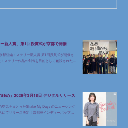
ー新人賞」第1回授賞式が京都で開催
、京都短編ミステリー新人賞 第1回授賞式が開催さ
たミステリー作品の創出を目的として創設された…
のゆめ」2026年3月18日 デジタルリリース
をまとったShake My Days のニューシング
ービスにてリリース決定！京都発インディーポップ…