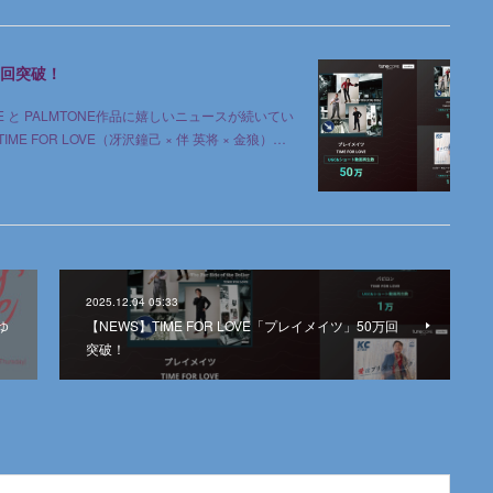
0万回突破！
LOVE と PALMTONE作品に嬉しいニュースが続いてい
ME FOR LOVE（冴沢鐘己 × 伴 英将 × 金狼）…
2025.12.04 05:33
ゆ
【NEWS】TIME FOR LOVE「プレイメイツ」50万回
突破！