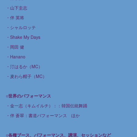
・山下圭志
・伴 英将
・シャルロッテ
・Shake My Days
・岡田 健
・Hanano
・汀はるか（MC）
・麦わら帽子（MC）
○世界のパフォーマンス
・金一志（キムイルチ）：：韓国伝統舞踊
・伴 蒼翠：書道パフォーマンス ほか
○各種ブース、パフォーマンス、講演、セッションなど