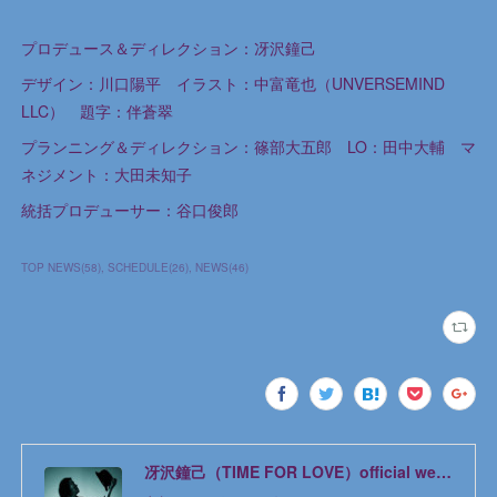
プロデュース＆ディレクション：冴沢鐘己
デザイン：川口陽平 イラスト：中富竜也（UNVERSEMIND
LLC） 題字：伴蒼翠
プランニング＆ディレクション：篠部大五郎 LO：田中大輔 マ
ネジメント：大田未知子
統括プロデューサー：谷口俊郎
TOP NEWS
(
58
)
SCHEDULE
(
26
)
NEWS
(
46
)
冴沢鐘己（TIME FOR LOVE）official web site