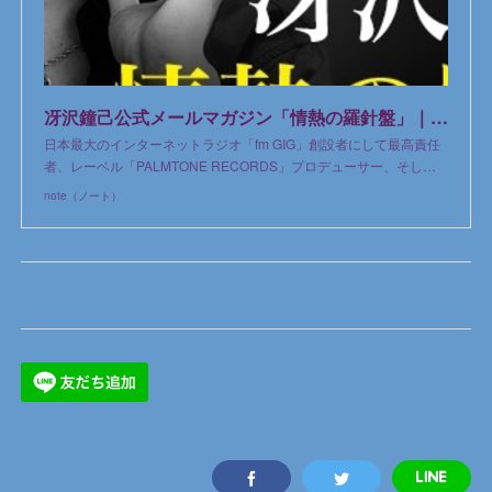
冴沢鐘己公式メールマガジン「情熱の羅針盤」｜冴沢鐘己｜note
日本最大のインターネットラジオ「fm GIG」創設者にして最高責任
者、レーベル「PALMTONE RECORDS」プロデューサー、そし…
note（ノート）