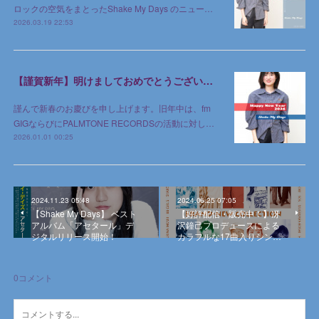
ロックの空気をまとったShake My Days のニュー…
2026.03.19 22:53
【謹賀新年】明けましておめでとうございます
謹んで新春のお慶びを申し上げます。旧年中は、fm
GIGならびにPALMTONE RECORDSの活動に対し…
2026.01.01 00:25
2024.11.23 05:48
2024.06.25 07:05
【Shake My Days】 ベスト
【好評配信・販売中！】冴
アルバム「アセタール」デ
沢鐘己プロデュースによる
ジタルリリース開始！
カラフルな17曲入りシン…
0
コメント