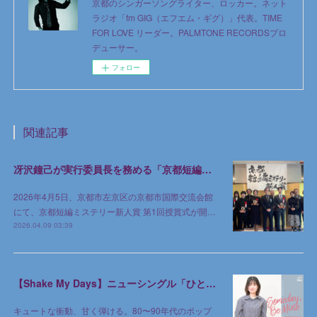
京都のシンガーソングライター、ロッカー。ネット
ラジオ「fm GIG（エフエム・ギグ）」代表。TIME
FOR LOVE リーダー。PALMTONE RECORDSプロ
デューサー。
フォロー
関連記事
冴沢鐘己が実行委員長を務める「京都短編ミステリー新人賞」第1回授賞式が京都で開催
2026年4月5日、京都市左京区の京都市国際交流会館
にて、京都短編ミステリー新人賞 第1回授賞式が開…
2026.04.09 03:39
【Shake My Days】ニューシングル「ひとりじめのゆめ」2026年3月18日 デジタルリリース
キュートな衝動、甘く弾ける。80〜90年代のポップ