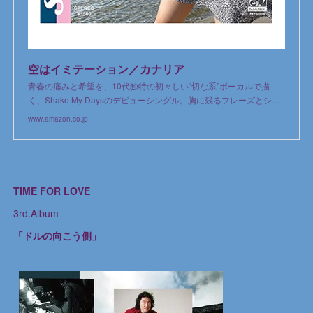
空はイミテーション／カナリア
青春の痛みと希望を、10代独特の初々しい“切な系”ボーカルで描
く、Shake My Daysのデビューシングル。胸に残るフレーズとシ…
www.amazon.co.jp
TIME FOR LOVE
3rd.Album
「ドルの向こう側」