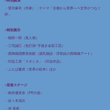
・望月麻衣（作家）：テーマ「京都から世界へ〜文学がつなぐ
絆」
○特別展示
・鶴田一郎（美人画）
・三宅誠己（色打掛/ 手描き金彩工芸）
・西陣織国際美術館（源氏物語・浮世絵の西陣織アート）
・印染工房「スギシタ」（印染作品）
・ふたば書房（世界の絵本）ほか
○音楽ステージ
・籾井優里奈（PR大使）
・佐々木清次
・伴 英将