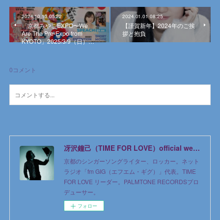
2024.10.13 05:22
2024.01.01 08:25
「京都みやこEXPO〜We
【謹賀新年】2024年のご挨
Are The Pre-Expo from
拶と抱負
KYOTO」2025/3/9（日）…
0
コメント
冴沢鐘己（TIME FOR LOVE）official web site
京都のシンガーソングライター、ロッカー。ネット
ラジオ「fm GIG（エフエム・ギグ）」代表。TIME
FOR LOVE リーダー。PALMTONE RECORDSプロ
デューサー。
フォロー