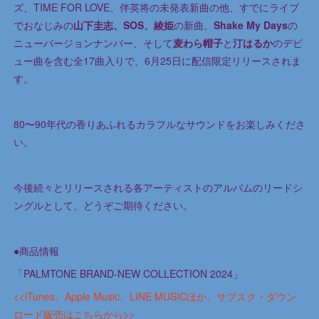
ズ、TIME FOR LOVE、伴英将の未発表新曲の他、すでにライブ
でおなじみの
山下圭志、SOS、綾姫
の新曲、
Shake My Days
の
ニューバージョンナンバー、そして
麦わら帽子
と
汀はるか
のデビ
ュー曲を含む全17曲入りで、6月25日に配信限定リリースされま
す。
80〜90年代の香りあふれるカラフルなサウンドをお楽しみくださ
い。
今後続々とリリースされる各アーティストのアルバムのリードシ
ングルとして、どうぞご期待ください。
●商品情報
「PALMTONE BRAND-NEW COLLECTION 2024」
<<iTunes、Apple Music、LINE MUSICほか、サブスク・ダウン
ロード販売はこちらから>>