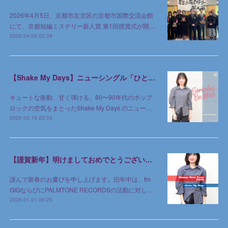
2026年4月5日、京都市左京区の京都市国際交流会館
にて、京都短編ミステリー新人賞 第1回授賞式が開…
2026.04.09 03:39
【Shake My Days】ニューシングル「ひとりじめのゆめ」2026年3月18日 デジタルリリース
キュートな衝動、甘く弾ける。80〜90年代のポップ
ロックの空気をまとったShake My Days のニュー…
2026.03.19 22:53
【謹賀新年】明けましておめでとうございます
謹んで新春のお慶びを申し上げます。旧年中は、fm
GIGならびにPALMTONE RECORDSの活動に対し…
2026.01.01 00:25