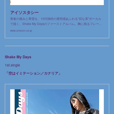
アイソスタシー
青春の痛みと希望を、10代独特の透明感あふれる“切な系"ボーカル
で描く、Shake My Daysのファーストアルバム。胸に残るフレー…
www.amazon.co.jp
Shake My Days
1st.single
「空はイミテーション／カナリア」