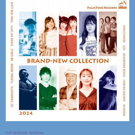
TOP NEWS
(
58
)
NEWS
(
46
)