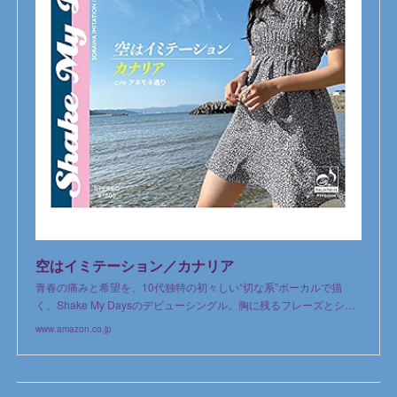
空はイミテーション／カナリア
青春の痛みと希望を、10代独特の初々しい“切な系”ボーカルで描
く、Shake My Daysのデビューシングル。胸に残るフレーズとシ…
www.amazon.co.jp