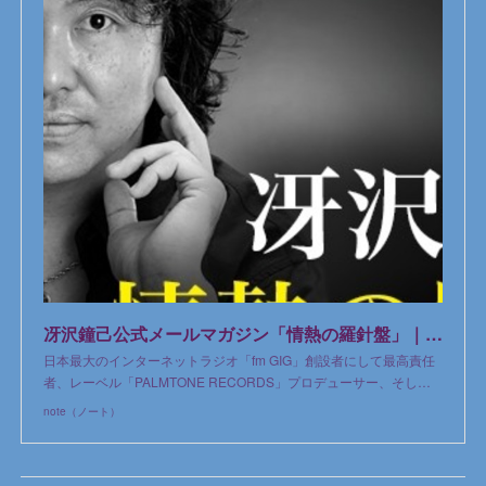
冴沢鐘己公式メールマガジン「情熱の羅針盤」｜冴沢鐘己｜note
日本最大のインターネットラジオ「fm GIG」創設者にして最高責任
者、レーベル「PALMTONE RECORDS」プロデューサー、そし…
note（ノート）