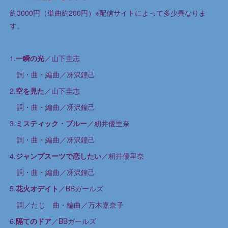
約3000円（単曲約200円）※配信サイトによって多少異なりま
す。
1.
一瞬の光
／山下圭志
詞・曲・編曲／冴沢鐘己
2.
空を見た
／山下圭志
詞・曲・編曲／冴沢鐘己
3.
ミスティック・ブルー
／籾井優里奈
詞・曲・編曲／冴沢鐘己
4.
ジャンプスーツで恋したい
／籾井優里奈
詞・曲・編曲／冴沢鐘己
5.
花火オデイト
／BBガールズ
詞／たじ 曲・編曲／万木嘉奈子
6.
隔てのドア
／BBガールズ