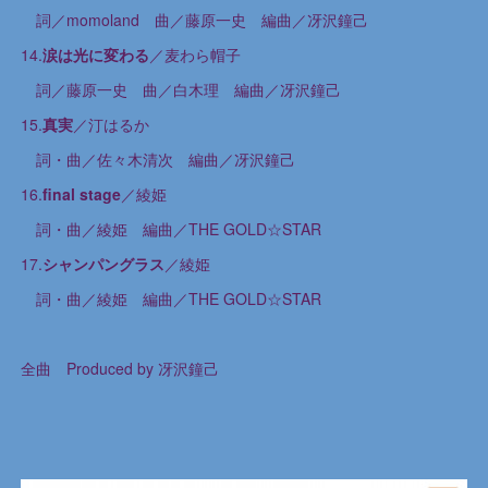
詞／momoland 曲／藤原一史 編曲／冴沢鐘己
14.
涙は光に変わる
／麦わら帽子
詞／藤原一史 曲／白木理 編曲／冴沢鐘己
15.
真実
／汀はるか
詞・曲／佐々木清次 編曲／冴沢鐘己
16.
final stage
／綾姫
詞・曲／綾姫 編曲／THE GOLD☆STAR
17.
シャンパングラス
／綾姫
詞・曲／綾姫 編曲／THE GOLD☆STAR
全曲 Produced by 冴沢鐘己